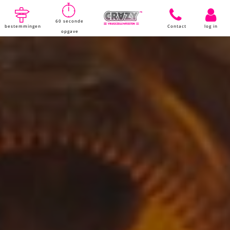
60 seconde
bestemmingen
Contact
log in
opgave