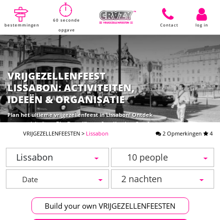
60 seconde
bestemmingen
Contact
log in
opgave
VRIJGEZELLENFEEST
LISSABON: ACTIVITEITEN,
IDEEËN & ORGANISATIE
Plan het ultieme vrijgezellenfeest in Lissabon! Ontdek
onze activiteiten: Bierfiets, Kitesurfen, Karting, Spa &
VIP-tafels. Vraag nu een gratis offerte aan.
VRIJGEZELLENFEESTEN
>
Lissabon
2 Opmerkingen
4
Lissabon
10 people
2 nachten
Build your own VRIJGEZELLENFEESTEN