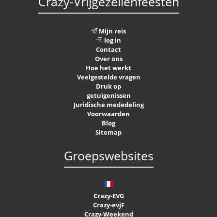
Crazy-Vrijgezellenfeesten
Mijn reis
log in
Contact
Over ons
Hoe het werkt
Veelgestelde vragen
Druk op
getuigenissen
Juridische mededeling
Voorwaarden
Blog
Sitemap
Groepswebsites
Crazy-EVG
Crazy-evjF
Crazy-Weekend