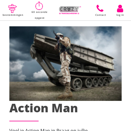
60 seconde
bestemmingen
Contact
log in
opgave
Action Man
Voel je Action Man in Praag op jullie