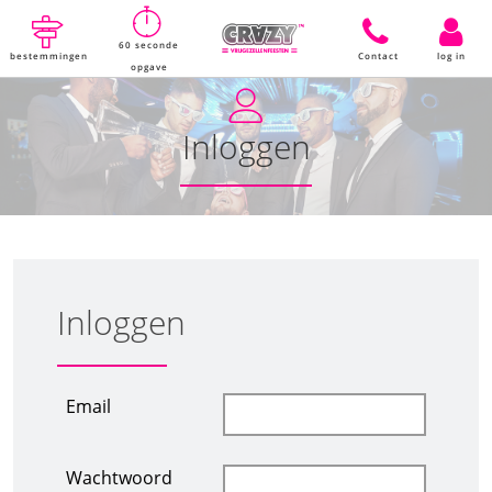
60 seconde
bestemmingen
Contact
log in
opgave
Inloggen
Inloggen
Email
Wachtwoord