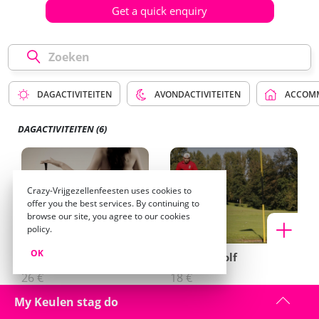
Get a quick enquiry
DAGACTIVITEITEN
AVONDACTIVITEITEN
ACCOM
DAGACTIVITEITEN
(6)
Crazy-Vrijgezellenfeesten uses cookies to
offer you the best services. By continuing to
browse our site, you agree to our cookies
policy.
OK
Sexy Goedemorgen
Voetbal Golf
26 €
18 €
My Keulen stag do