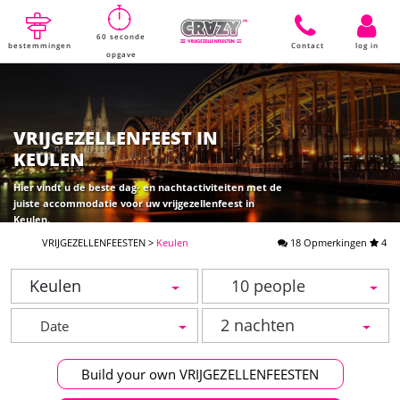
60 seconde
bestemmingen
Contact
log in
opgave
VRIJGEZELLENFEEST IN
KEULEN
Hier vindt u de beste dag- en nachtactiviteiten met de
juiste accommodatie voor uw vrijgezellenfeest in
Keulen.
VRIJGEZELLENFEESTEN
>
Keulen
18 Opmerkingen
4
Keulen
10 people
2 nachten
Build your own VRIJGEZELLENFEESTEN