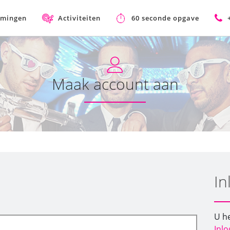
mmingen
Activiteiten
60 seconde opgave
Maak account aan
In
U he
Inl