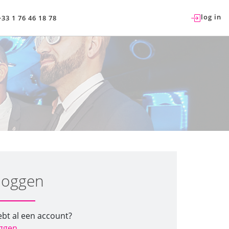
log in
+33 1 76 46 18 78
loggen
bt al een account?
oggen