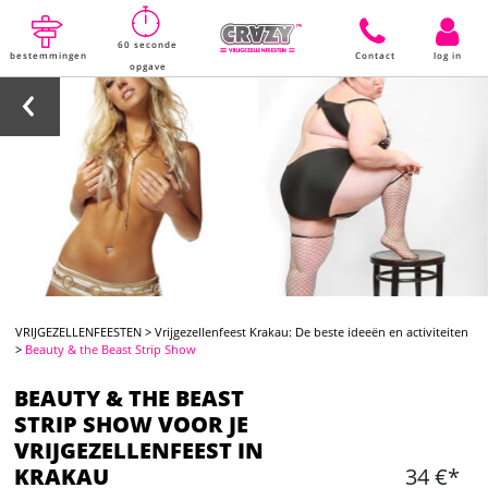
60 seconde
bestemmingen
Contact
log in
opgave
VRIJGEZELLENFEESTEN
>
Vrijgezellenfeest Krakau: De beste ideeën en activiteiten
>
Beauty & the Beast Strip Show
BEAUTY & THE BEAST
STRIP SHOW VOOR JE
VRIJGEZELLENFEEST IN
KRAKAU
34 €*