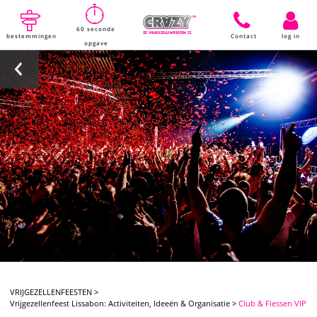
60 seconde
bestemmingen
Contact
log in
opgave
VRIJGEZELLENFEESTEN
>
Vrijgezellenfeest Lissabon: Activiteiten, Ideeën & Organisatie
>
Club & Flessen VIP