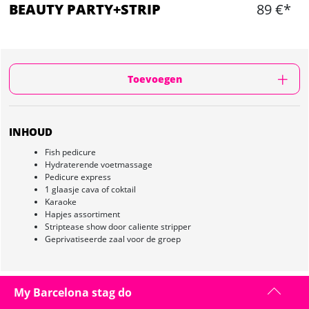
BEAUTY PARTY+STRIP
89 €*
Toevoegen
INHOUD
Fish pedicure
Hydraterende voetmassage
Pedicure express
1 glaasje cava of coktail
Karaoke
Hapjes assortiment
Striptease show door caliente stripper
Geprivatiseerde zaal voor de groep
My Barcelona stag do
BEAUTY PARTY+STRIP IN BARCELONA :