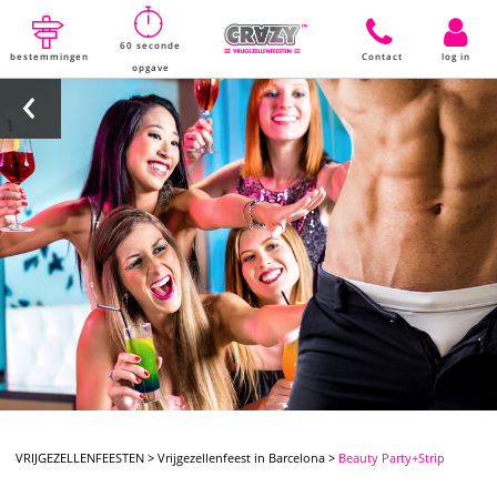
60 seconde
bestemmingen
Contact
log in
opgave
VRIJGEZELLENFEESTEN
>
Vrijgezellenfeest in Barcelona
>
Beauty Party+Strip