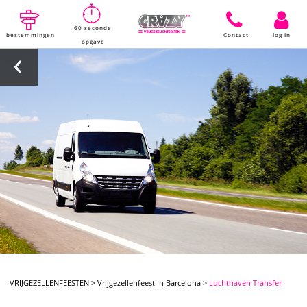
60 seconde
bestemmingen
Contact
log in
opgave
VRIJGEZELLENFEESTEN
>
Vrijgezellenfeest in Barcelona
>
Luchthaven Transfer