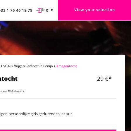
log in
View your selection
+33 1 76 46 18 78
EESTEN
>
Vrijgezellenfeest in Berlijn
>
Kroegentocht
ntocht
29 €*
sis van 10 deelnemers
igen persoonlijke gids gedurende vier uur.