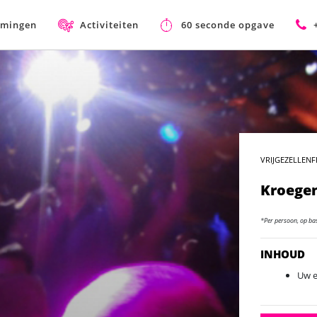
mmingen
Activiteiten
60 seconde opgave
VRIJGEZELLENF
Kroege
*Per persoon, op ba
INHOUD
Uw e