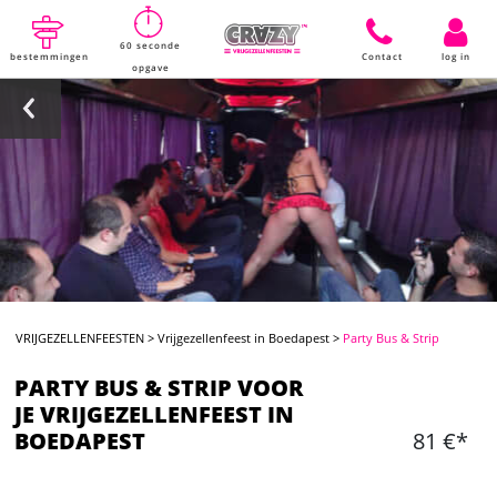
60 seconde
bestemmingen
Contact
log in
opgave
VRIJGEZELLENFEESTEN
>
Vrijgezellenfeest in Boedapest
>
Party Bus & Strip
PARTY BUS & STRIP VOOR
JE VRIJGEZELLENFEEST IN
BOEDAPEST
81 €*