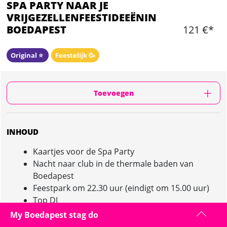
SPA PARTY NAAR JE
VRIJGEZELLENFEESTIDEEËNIN
BOEDAPEST
121 €*
Original ⭐️
Feestelijk 🥳
Toevoegen
INHOUD
Kaartjes voor de Spa Party
Nacht naar club in de thermale baden van
Boedapest
Feestpark om 22.30 uur (eindigt om 15.00 uur)
Top DJ
Drankjes zijn niet inbegrepen
My Boedapest stag do
Transfers op eigen kosten, maar het is