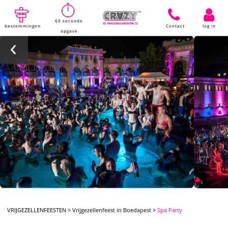
60 seconde
bestemmingen
Contact
log in
opgave
VRIJGEZELLENFEESTEN
>
Vrijgezellenfeest in Boedapest
>
Spa Party