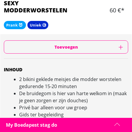
SEXY
MODDERWORSTELEN
60 €*
Prank 😈
Uniek 🧐
Toevoegen
INHOUD
2 bikini geklede meisjes die modder worstelen
gedurende 15-20 minuten
De bruidegom is hier van harte welkom in (maak
je geen zorgen er zijn douches)
Privé bar alleen voor uw groep
Gids ter begeleiding
1 round of beer
My Boedapest stag do