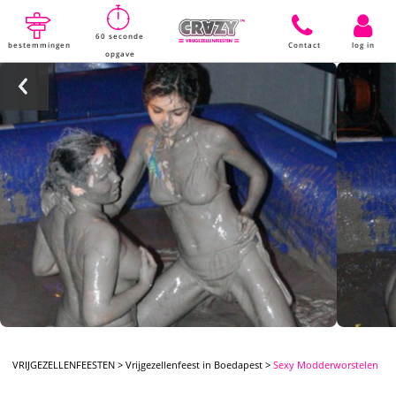
60 seconde
bestemmingen
Contact
log in
opgave
VRIJGEZELLENFEESTEN
>
Vrijgezellenfeest in Boedapest
>
Sexy Modderworstelen