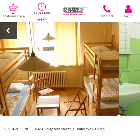
60 seconde
bestemmingen
Contact
log in
opgave
VRIJGEZELLENFEESTEN
>
Vrijgezellenfeest in Bratislava
>
Hostel