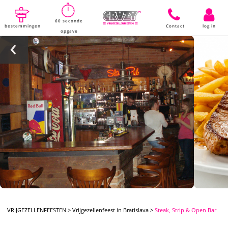
60 seconde
bestemmingen
Contact
log in
opgave
VRIJGEZELLENFEESTEN
>
Vrijgezellenfeest in Bratislava
>
Steak, Strip & Open Bar