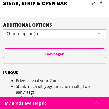
STEAK, STRIP & OPEN BAR
64 €*
ADDITIONAL OPTIONS
Choose option(s)
Toevoegen
INHOUD
Privé-eetzaal voor 2 uur
Steak met friet (vegetarische maaltijd op
aanvraag)
Onbeperkt bier (1 uur)
My Bratislava stag do
Mooie stripper, alleen voor uw groep