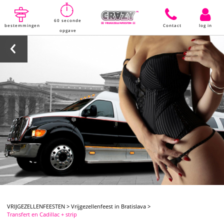
60 seconde
bestemmingen
Contact
log in
opgave
VRIJGEZELLENFEESTEN
>
Vrijgezellenfeest in Bratislava
>
Transfert en Cadillac + strip