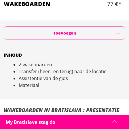
WAKEBOARDEN
77 €*
Toevoegen
INHOUD
2 wakeboarden
Transfer (heen- en terug) naar de locatie
Assistentie van de gids
Materiaal
WAKEBOARDEN IN BRATISLAVA : PRESENTATIE
Het duurt ongeveer 45min tot jullie arriveren bij het meer. De gids en
My Bratislava stag do
minibus halen u op bij uw accommodatie.