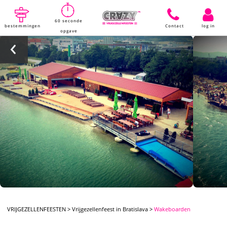
60 seconde
bestemmingen
Contact
log in
opgave
VRIJGEZELLENFEESTEN
>
Vrijgezellenfeest in Bratislava
>
Wakeboarden