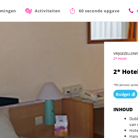
mmingen
Activiteiten
60 seconde opgave
VRIJGEZELLENF
2* Hotel
2* Hote
*Per persoon, op ba
Budget 💰
INHOUD
Dubb
van 
Hote
Han