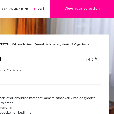
log in
View your selection
+33 1 76 46 18 78
EESTEN
>
Vrijgezellenfeest Brussel: Activiteiten, Ideeën & Organisatie
>
l
58 €*
sis van 10 deelnemers
ele of drievoudige kamer of kamers, afhankelijk van de grootte
uw groep
lservice
ddoeken en bedlinnen