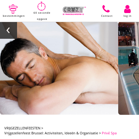
60 seconde
bestemmingen
Contact
log in
opgave
VRIJGEZELLENFEESTEN
>
Vrijgezellenfeest Brussel: Activiteiten, Ideeën & Organisatie
>
Privé Spa