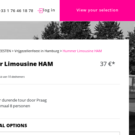
log in
View your selection
+33 1 76 46 18 78
EESTEN
>
Vrijgezellenfeest in Hamburg
>
Hummer Limousine HAM
 Limousine HAM
37 €*
sis van 10 deelnemers
r durende tour door Praag
maal 8 personen
AL OPTIONS