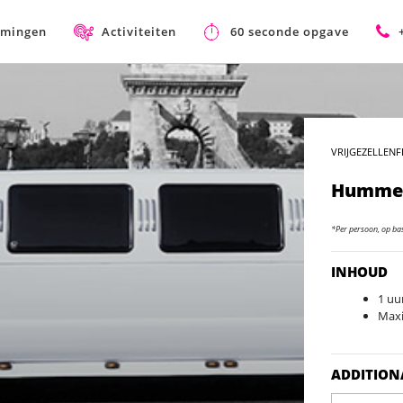
mmingen
Activiteiten
60 seconde opgave
VRIJGEZELLENF
Hummer
*Per persoon, op ba
INHOUD
1 uu
Maxi
ADDITION