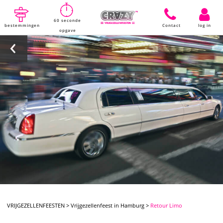
60 seconde
bestemmingen
Contact
log in
opgave
VRIJGEZELLENFEESTEN
>
Vrijgezellenfeest in Hamburg
>
Retour Limo