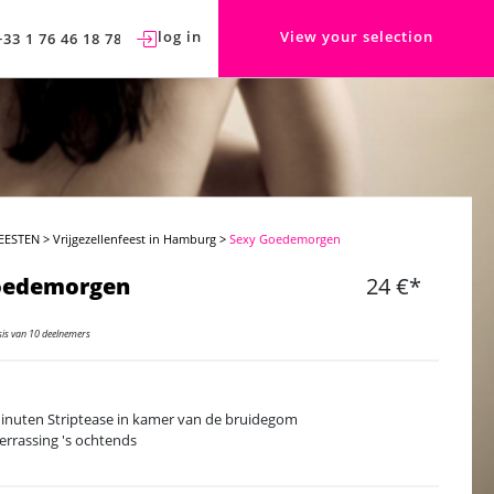
log in
View your selection
+33 1 76 46 18 78
EESTEN
>
Vrijgezellenfeest in Hamburg
>
Sexy Goedemorgen
oedemorgen
24 €*
sis van 10 deelnemers
inuten Striptease in kamer van de bruidegom
verrassing 's ochtends