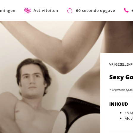
mmingen
Activiteiten
60 seconde opgave
VRIJGEZELLENF
Sexy G
*Per persoon, op ba
INHOUD
15 M
Als 