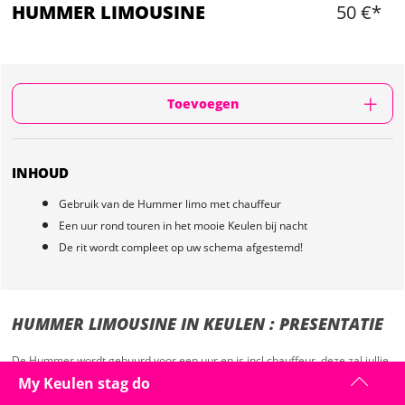
HUMMER LIMOUSINE
50 €*
Toevoegen
INHOUD
Gebruik van de Hummer limo met chauffeur
Een uur rond touren in het mooie Keulen bij nacht
De rit wordt compleet op uw schema afgestemd!
HUMMER LIMOUSINE IN KEULEN : PRESENTATIE
De Hummer wordt gehuurd voor een uur en is incl chauffeur, deze zal jullie
ophalen bij het afgesproken punt. U kunt zelf kiezen wanneer u de Hummer
My Keulen stag do
wilt plannen maar het is bijv. aan te raden u naar het restaurant te lagten