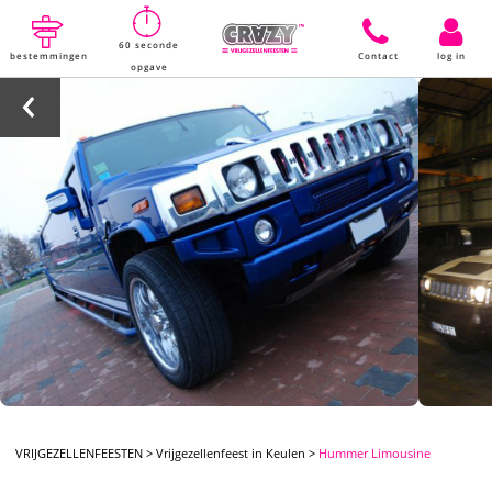
60 seconde
bestemmingen
Contact
log in
opgave
VRIJGEZELLENFEESTEN
>
Vrijgezellenfeest in Keulen
>
Hummer Limousine