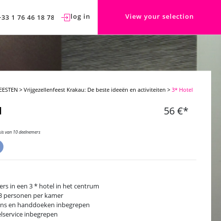
log in
View your selection
+33 1 76 46 18 78
EESTEN
>
Vrijgezellenfeest Krakau: De beste ideeën en activiteiten
>
3* Hotel
l
56 €*
sis van 10 deelnemers
rs in een 3 * hotel in het centrum
 3 personen per kamer
ns en handdoeken inbegrepen
lservice inbegrepen