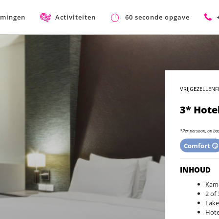
mmingen
Activiteiten
60 seconde opgave
VRIJGEZELLENF
3* Hote
*Per persoon, op ba
Comfort 😏
INHOUD
Kame
2 of
Lake
Hote