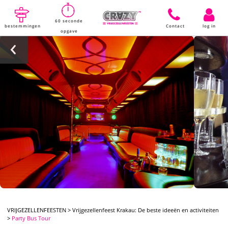
60 seconde
bestemmingen
Contact
log in
opgave
VRIJGEZELLENFEESTEN
>
Vrijgezellenfeest Krakau: De beste ideeën en activiteiten
>
Party Bus Tour