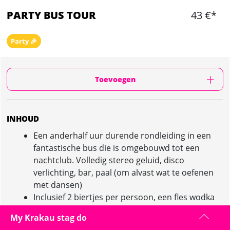
PARTY BUS TOUR
43 €*
Party 🎉
Toevoegen
INHOUD
Een anderhalf uur durende rondleiding in een
fantastische bus die is omgebouwd tot een
nachtclub. Volledig stereo geluid, disco
verlichting, bar, paal (om alvast wat te oefenen
met dansen)
Inclusief 2 biertjes per persoon, een fles wodka
en een fles champagne voor de groep
My Krakau stag do
Ideaal voor grote groepen - 10 tot 35 personen