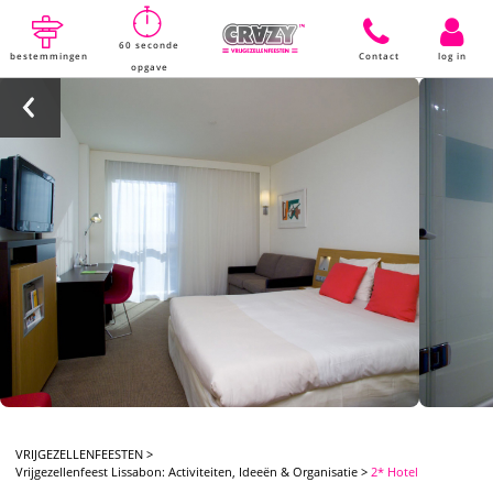
60 seconde
bestemmingen
Contact
log in
opgave
VRIJGEZELLENFEESTEN
>
Vrijgezellenfeest Lissabon: Activiteiten, Ideeën & Organisatie
>
2* Hotel