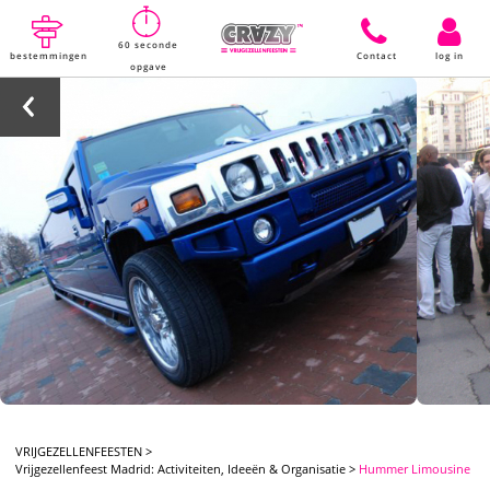
60 seconde
bestemmingen
Contact
log in
opgave
VRIJGEZELLENFEESTEN
>
Vrijgezellenfeest Madrid: Activiteiten, Ideeën & Organisatie
>
Hummer Limousine