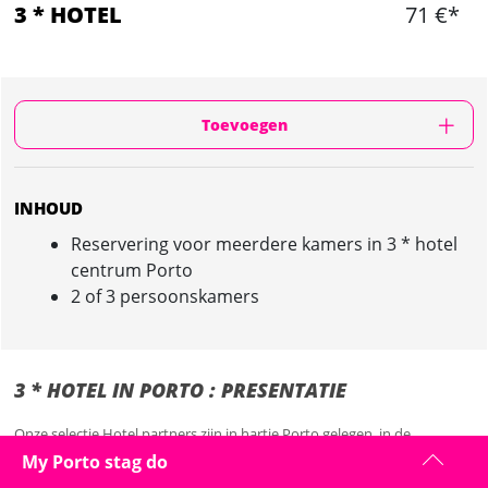
3 * HOTEL
71 €*
Toevoegen
INHOUD
Reservering voor meerdere kamers in 3 * hotel
centrum Porto
2 of 3 persoonskamers
3 * HOTEL IN PORTO : PRESENTATIE
Onze selectie Hotel partners zijn in hartje Porto gelegen, in de
nabijheid van de beste spots en uitgaansgelegendheden, perfect voor
My Porto stag do
uitgaan en de stadsverkenning.