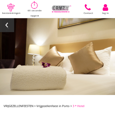
60 seconde
bestemmingen
Contact
log in
opgave
VRIJGEZELLENFEESTEN
>
Vrijgezellenfeest in Porto
>
3 * Hotel