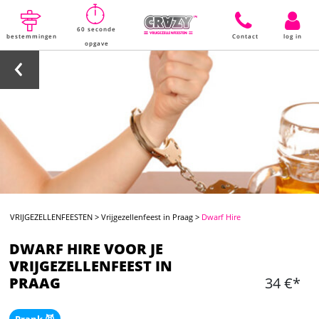
60 seconde
bestemmingen
Contact
log in
opgave
VRIJGEZELLENFEESTEN
>
Vrijgezellenfeest in Praag
>
Dwarf Hire
DWARF HIRE VOOR JE
VRIJGEZELLENFEEST IN
PRAAG
34 €*