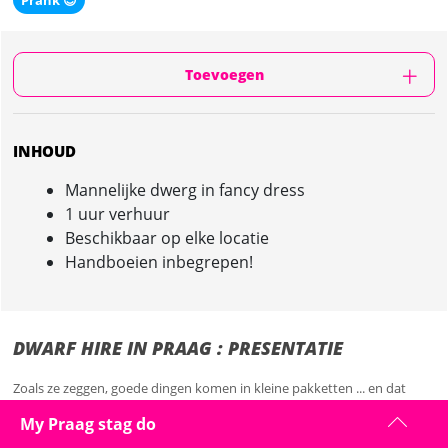
Prank 😈
Toevoegen
INHOUD
Mannelijke dwerg in fancy dress
1 uur verhuur
Beschikbaar op elke locatie
Handboeien inbegrepen!
DWARF HIRE IN PRAAG : PRESENTATIE
Zoals ze zeggen, goede dingen komen in kleine pakketten ... en dat
geldt zeker voor deze Male Dwarf Hire op je vrijgezellenfeest in Praag.
My Praag stag do
Een uur lang geboeid aan het hert, zal deze kleine man gegarandeerd