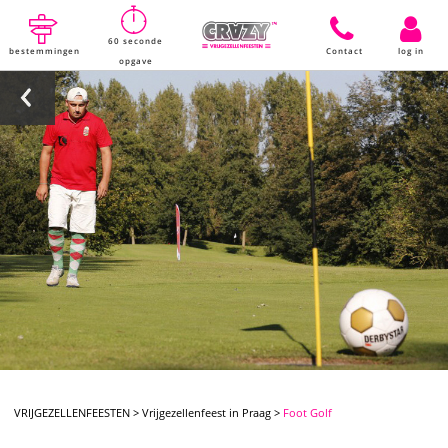
60 seconde
bestemmingen
Contact
log in
opgave
VRIJGEZELLENFEESTEN
>
Vrijgezellenfeest in Praag
>
Foot Golf