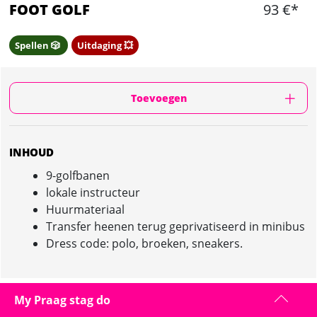
FOOT GOLF
93 €*
Spellen 🎲
Uitdaging 💥
Toevoegen
INHOUD
9-golfbanen
lokale instructeur
Huurmateriaal
Transfer heenen terug geprivatiseerd in minibus
Dress code: polo, broeken, sneakers.
My Praag stag do
FOOT GOLF IN PRAAG : PRESENTATIE