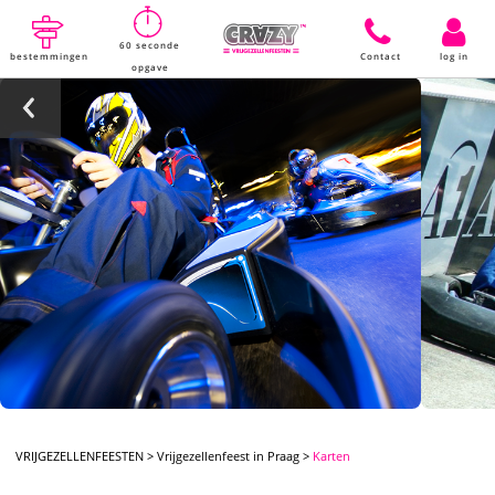
60 seconde
bestemmingen
Contact
log in
opgave
VRIJGEZELLENFEESTEN
>
Vrijgezellenfeest in Praag
>
Karten