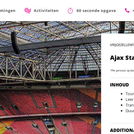
mmingen
Activiteiten
60 seconde opgave
VRIJGEZELLENF
Ajax St
*Per persoon, op ba
INHOUD
Tour
Leer
Tran
Duur
ADDITION