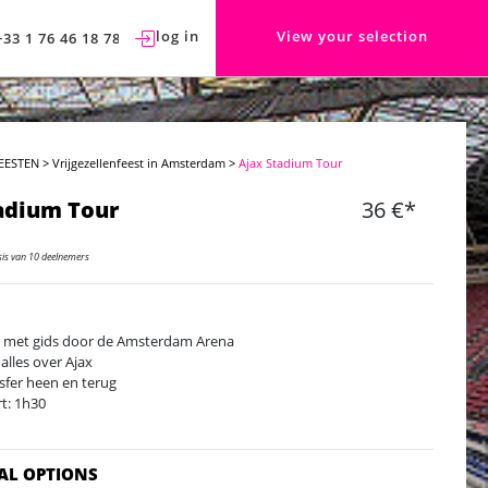
log in
View your selection
+33 1 76 46 18 78
EESTEN
>
Vrijgezellenfeest in Amsterdam
>
Ajax Stadium Tour
adium Tour
36 €*
sis van 10 deelnemers
 met gids door de Amsterdam Arena
 alles over Ajax
sfer heen en terug
t: 1h30
AL OPTIONS