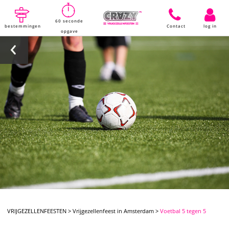
60 seconde
bestemmingen
Contact
log in
opgave
VRIJGEZELLENFEESTEN
>
Vrijgezellenfeest in Amsterdam
>
Voetbal 5 tegen 5