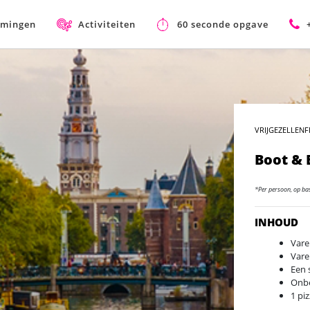
mmingen
Activiteiten
60 seconde opgave
VRIJGEZELLENF
Boot & 
*Per persoon, op ba
INHOUD
Vare
Vare
Een 
Onbe
1 pi