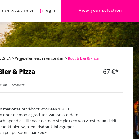
log in
View your selection
+33 1 76 46 18 78
EESTEN
>
Vrijgezellenfeest in Amsterdam
>
Boot & Bier & Pizza
Bier & Pizza
67 €*
sis van 10 deelnemers
n met onze privéboot voor een 1.30 u.
n door de mooie grachten van Amsterdam
schipper die jullie naar de mooiste plekken van Amsterdam leidt
perkt bier, wijn, en frisdrank inbegrepen
zza per persoon naar keuze.