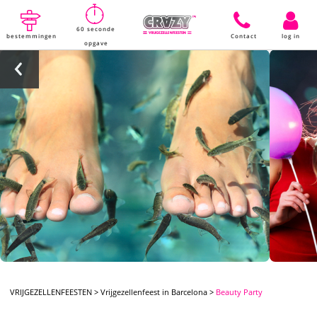
60 seconde
bestemmingen
Contact
log in
opgave
VRIJGEZELLENFEESTEN
>
Vrijgezellenfeest in Barcelona
>
Beauty Party