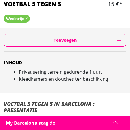
VOETBAL 5 TEGEN 5
15 €*
Wedstrijd ⚡️
Toevoegen
INHOUD
Privatisering terrein gedurende 1 uur.
Kleedkamers en douches ter beschikking.
VOETBAL 5 TEGEN 5 IN BARCELONA :
PRESENTATIE
Het terein is gelegen in Barcelona en is gemakkelijk bereikbaar met de
My Barcelona stag do
metro!