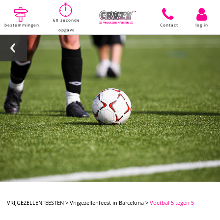
60 seconde
bestemmingen
Contact
log in
opgave
VRIJGEZELLENFEESTEN
>
Vrijgezellenfeest in Barcelona
>
Voetbal 5 tegen 5