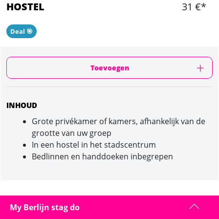
HOSTEL
31 €*
Deal 🎯
Toevoegen
INHOUD
Grote privékamer of kamers, afhankelijk van de
grootte van uw groep
In een hostel in het stadscentrum
Bedlinnen en handdoeken inbegrepen
HOSTEL IN BERLIJN : PRESENTATIE
My Berlijn stag do
Berlijn zit vol met jeugdherbergen en hostels, maar ze zijn niet allemaal