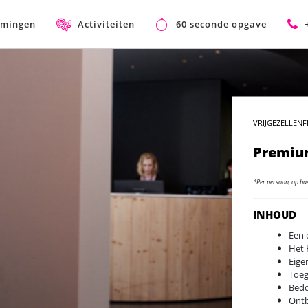
mmingen
Activiteiten
60 seconde opgave
VRIJGEZELLENF
Premiu
*Per persoon, op ba
INHOUD
Een 
Het 
Eige
Toeg
Bedd
Ontbi