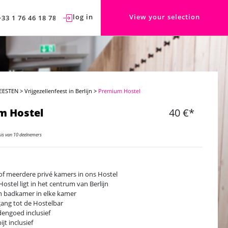
log in
View your selection
+33 1 76 46 18 78
EESTEN
>
Vrijgezellenfeest in Berlijn
>
Premium Hostel
m Hostel
40 €*
sis van 10 deelnemers
of meerdere privé kamers in ons Hostel
Hostel ligt in het centrum van Berlijn
n badkamer in elke kamer
ang tot de Hostelbar
engoed inclusief
jt inclusief