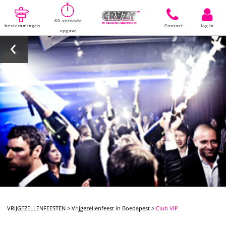
60 seconde
bestemmingen
Contact
log in
opgave
VRIJGEZELLENFEESTEN
>
Vrijgezellenfeest in Boedapest
>
Club VIP