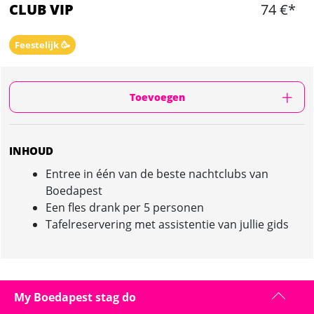
CLUB VIP
74 €*
Feestelijk 🥳
Toevoegen
INHOUD
Entree in één van de beste nachtclubs van
Boedapest
Een fles drank per 5 personen
Tafelreservering met assistentie van jullie gids
CLUB VIP IN BOEDAPEST : PRESENTATIE
My Boedapest stag do
Voor een VIP-avond is niets beter dan het boeken van een tafel en een