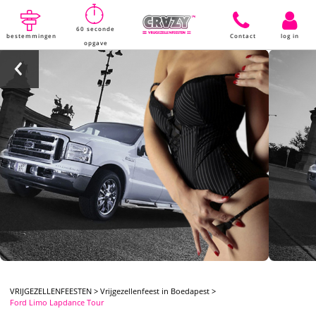
60 seconde
bestemmingen
Contact
log in
opgave
VRIJGEZELLENFEESTEN
>
Vrijgezellenfeest in Boedapest
>
Ford Limo Lapdance Tour