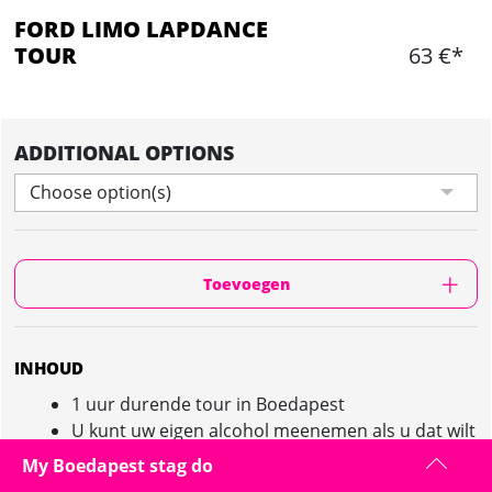
FORD LIMO LAPDANCE
TOUR
63 €*
ADDITIONAL OPTIONS
Choose option(s)
Toevoegen
INHOUD
1 uur durende tour in Boedapest
U kunt uw eigen alcohol meenemen als u dat wilt
Champagne wordt geserveerd in de limo
My Boedapest stag do
Striptease in de limo (30 minuten)