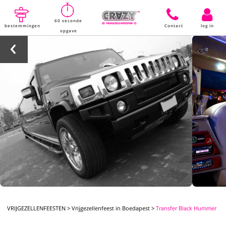
60 seconde
bestemmingen
Contact
log in
opgave
VRIJGEZELLENFEESTEN
>
Vrijgezellenfeest in Boedapest
>
Transfer Black Hummer