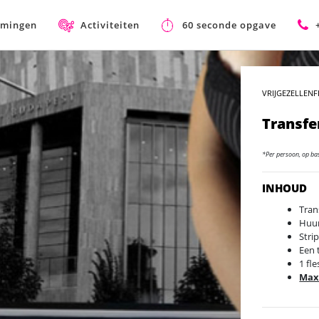
mmingen
Activiteiten
60 seconde opgave
VRIJGEZELLENF
Transfe
*Per persoon, op ba
INHOUD
Tran
Huur
Stri
Een 
1 fl
Max