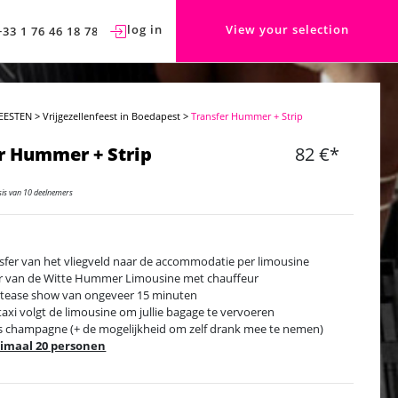
log in
View your selection
+33 1 76 46 18 78
EESTEN
>
Vrijgezellenfeest in Boedapest
>
Transfer Hummer + Strip
r Hummer + Strip
82 €*
sis van 10 deelnemers
sfer van het vliegveld naar de accommodatie per limousine
 van de Witte Hummer Limousine met chauffeur
ptease show van ongeveer 15 minuten
taxi volgt de limousine om jullie bagage te vervoeren
es champagne (+ de mogelijkheid om zelf drank mee te nemen)
imaal 20 personen