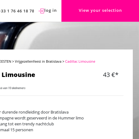
log in
View your selection
+33 1 76 46 18 78
EESTEN
>
Vrijgezellenfeest in Bratislava
>
Cadillac Limousine
c Limousine
43 €*
sis van 10 deelnemers
r durende rondleiding door Bratislava
pagne wordt geserveerd in de Hummer limo
ang tot een trendy nachtclub
maal 15 personen