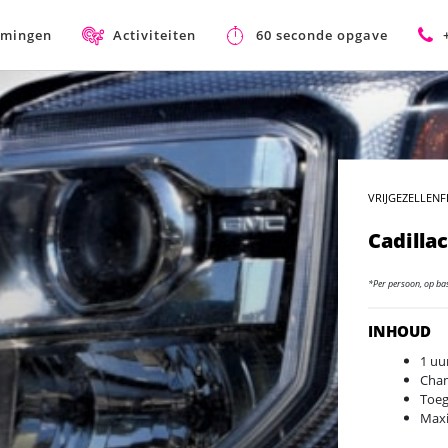
mmingen
Activiteiten
60 seconde opgave
VRIJGEZELLENF
Cadilla
*Per persoon, op ba
INHOUD
1 uu
Cham
Toeg
Maxi