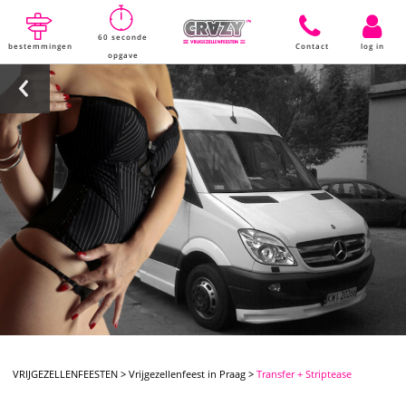
60 seconde
bestemmingen
Contact
log in
opgave
VRIJGEZELLENFEESTEN
>
Vrijgezellenfeest in Praag
>
Transfer + Striptease