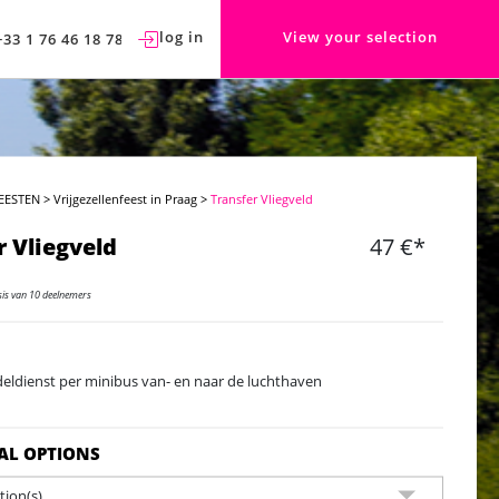
log in
View your selection
+33 1 76 46 18 78
EESTEN
>
Vrijgezellenfeest in Praag
>
Transfer Vliegveld
r Vliegveld
47 €*
sis van 10 deelnemers
eldienst per minibus van- en naar de luchthaven
AL OPTIONS
ion(s)