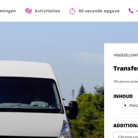
mmingen
Activiteiten
60 seconde opgave
VRIJGEZELLENF
Transfe
*Per persoon, op ba
INHOUD
Pend
ADDITION
Choose opt