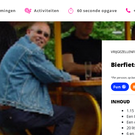
mmingen
Activiteiten
60 seconde opgave
VRIJGEZELLENF
Bierfiet
*Per persoon, op ba
Fun 🤪
B
INHOUD
1.15
Een 
Een 
20 li
6 en