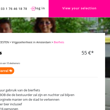
log in
View your selection
+33 1 76 46 18 78
EESTEN
>
Vrijgezellenfeest in Amsterdam
>
Bierfiets
s
55 €*
sis van 10 deelnemers
orrel 🍻
 uur gebruik van de bierfiets
BOB die de bestuurder zal zijn en nuchter zal blijven
orginele manier om de stad te verkennen
ter bier inclusief
 16 personen