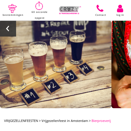
60 seconde
bestemmingen
Contact
log in
opgave
VRIJGEZELLENFEESTEN
>
Vrijgezellenfeest in Amsterdam
>
Bierproeverij