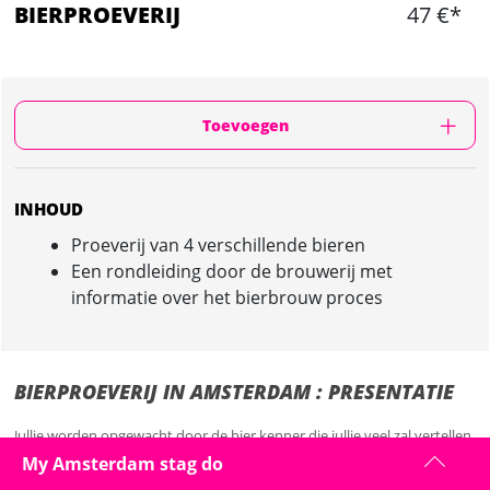
BIERPROEVERIJ
47 €*
Toevoegen
INHOUD
Proeverij van 4 verschillende bieren
Een rondleiding door de brouwerij met
informatie over het bierbrouw proces
BIERPROEVERIJ IN AMSTERDAM : PRESENTATIE
Jullie worden opgewacht door de bier kenner die jullie veel zal vertellen
over de verschillende bieren, het proces en de smaken. Je gaat in totaal
My Amsterdam stag do
4 verschillende bieren proeven, die allemaal in de brouwerij te