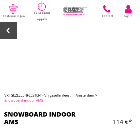
60 seconde
bestemmingen
Contact
log in
opgave
VRIJGEZELLENFEESTEN
>
Vrijgezellenfeest in Amsterdam
>
Snowboard indoor AMS
SNOWBOARD INDOOR
AMS
114 €*