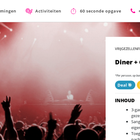
mmingen
Activiteiten
60 seconde opgave
VRIJGEZELLENF
Diner +
*Per persoon, op ba
Deal 🎯
INHOUD
3-ga
geze
Sang
eige
Toeg
nach