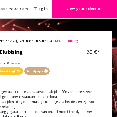
log in
View your selection
+33 1 76 46 18 78
EESTEN
>
Vrijgezellenfeest in Barcelona
>
Diner + Clubbing
 Clubbing
60 €*
sis van 10 deelnemers
Feestelijk 🥳
Smulpapa 🤤
ngen traditionele Catalaanse maaltijd in één van onze 5 zeer
llige partner restaurants in Barcelona
ria tijdens de gehele maaltijd (drankjes na het dessert zijn voor
n rekening)
ang gegarandeerd tot een van onze 4 meest trendy partner
tclubs van Barcelona